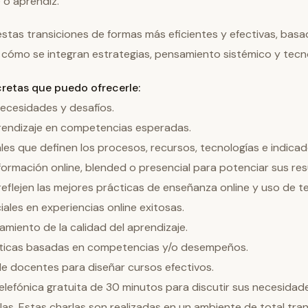
 o aprendiz.
 estas transiciones de formas más eficientes y efectivas, b
cómo se integran estrategias, pensamiento sistémico y tecno
retas que puedo ofrecerle:
ecesidades y desafíos.
rendizaje en competencias esperadas.
ales que definen los procesos, recursos, tecnologías e indic
formación online, blended o presencial para potenciar sus res
reflejen las mejores prácticas de enseñanza online y uso de t
ales en experiencias online exitosas.
amiento de la calidad del aprendizaje.
nticas basadas en competencias y/o desempeños.
e docentes para diseñar cursos efectivos.
lefónica gratuita de 30 minutos para discutir sus necesidade
las. Estas charlas son realizadas en un ambiente de total tra