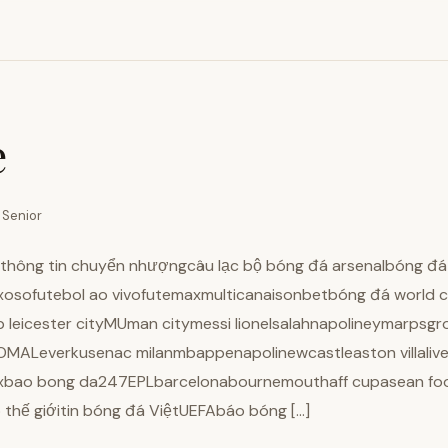
e
 Senior
eathông tin chuyển nhượngcâu lạc bộ bóng đá arsenalbóng đá
osofutebol ao vivofutemaxmulticanaisonbetbóng đá world cu
b leicester cityMUman citymessi lionelsalahnapolineymarpsgr
MALeverkusenac milanmbappenapolinewcastleaston villalive
axbao bong da247EPLbarcelonabournemouthaff cupasean foot
thế giớitin bóng đá ViệtUEFAbáo bóng […]