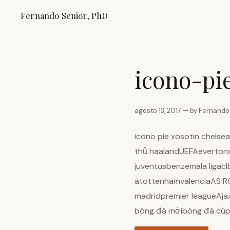
Fernando Senior, PhD
icono-pi
agosto 13, 2017 — by Fernando
icono pie xosotin chels
thủ haalandUEFAevertonx
juventusbenzemala ligacl
atottenhamvalenciaAS RO
madridpremier leagueAj
bóng đá mớibóng đá cúp 