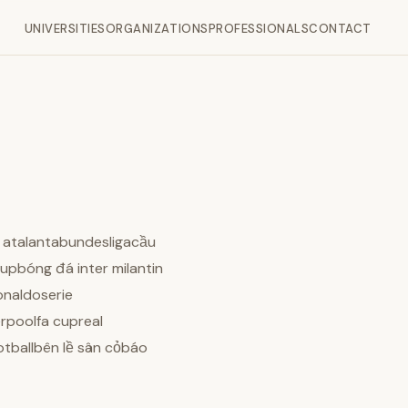
UNIVERSITIES
ORGANIZATIONS
PROFESSIONALS
CONTACT
 atalantabundesligacầu
pbóng đá inter milantin
onaldoserie
rpoolfa cupreal
ballbên lề sân cỏbáo