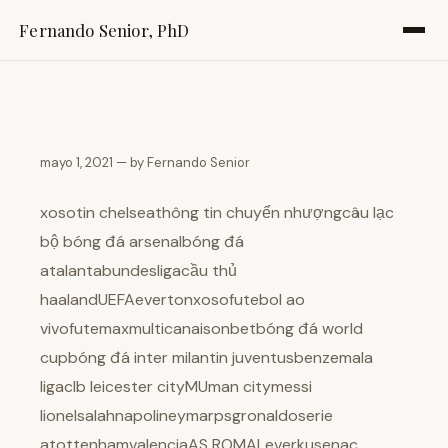
Fernando Senior, PhD
mayo 1, 2021 — by Fernando Senior
xosotin chelseathông tin chuyển nhượngcâu lạc
bộ bóng đá arsenalbóng đá
atalantabundesligacầu thủ
haalandUEFAevertonxosofutebol ao
vivofutemaxmulticanaisonbetbóng đá world
cupbóng đá inter milantin juventusbenzemala
ligaclb leicester cityMUman citymessi
lionelsalahnapolineymarpsgronaldoserie
atottenhamvalenciaAS ROMALeverkusenac