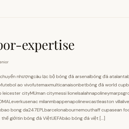
por-expertise
enior
n chuyển nhượngcâu lạc bộ bóng đá arsenalbóng đá atalanta
utebol ao vivofutemaxmulticanaisonbetbóng đá world cupbón
b leicester cityMUman citymessi lionelsalahnapolineymarpsgr
MALeverkusenac milanmbappenapolinewcastleaston villalive
axbao bong da247EPLbarcelonabournemouthaff cupasean foot
thế giớitin bóng đá ViệtUEFAbáo bóng đá việt […]