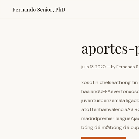
Fernando Senior, PhD
aportes-
julio 18, 2020 — by Fernando S
xosotin chelseathông ti
haalandUEFAevertonxosof
juventusbenzemala ligacl
atottenhamvalenciaAS RO
madridpremier leagueAj
bóng đá mớibóng đá cúp 