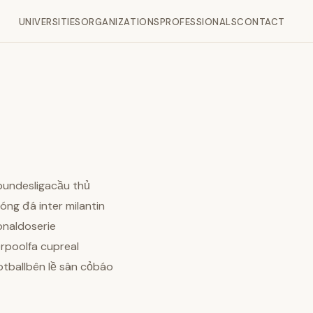
UNIVERSITIES
ORGANIZATIONS
PROFESSIONALS
CONTACT
bundesligacầu thủ
g đá inter milantin
onaldoserie
rpoolfa cupreal
ballbên lề sân cỏbáo