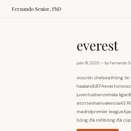
Fernando Senior, PhD
everest
julio 18, 2020 — by Fernando S
xosotin chelseathông ti
haalandUEFAevertonxosof
juventusbenzemala ligacl
atottenhamvalenciaAS RO
madridpremier leagueAj
bóng đá mớibóng đá cúp 