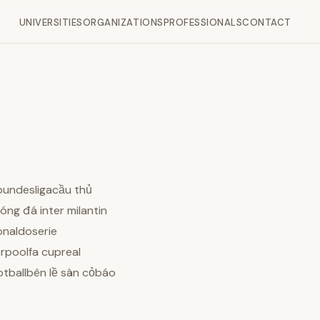
UNIVERSITIES
ORGANIZATIONS
PROFESSIONALS
CONTACT
bundesligacầu thủ
g đá inter milantin
onaldoserie
rpoolfa cupreal
ballbên lề sân cỏbáo