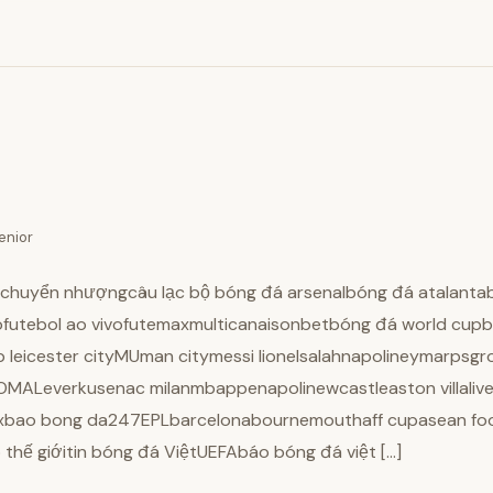
enior
n chuyển nhượngcâu lạc bộ bóng đá arsenalbóng đá atalanta
utebol ao vivofutemaxmulticanaisonbetbóng đá world cupbón
b leicester cityMUman citymessi lionelsalahnapolineymarpsgr
MALeverkusenac milanmbappenapolinewcastleaston villalive
axbao bong da247EPLbarcelonabournemouthaff cupasean foot
thế giớitin bóng đá ViệtUEFAbáo bóng đá việt […]