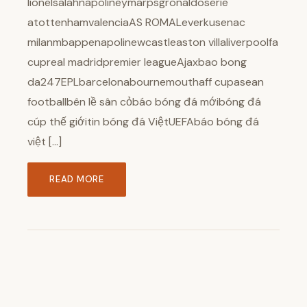
lionelsalahnapolineymarpsgronaldoserie
atottenhamvalenciaAS ROMALeverkusenac
milanmbappenapolinewcastleaston villaliverpoolfa
cupreal madridpremier leagueAjaxbao bong
da247EPLbarcelonabournemouthaff cupasean
footballbên lề sân cỏbáo bóng đá mớibóng đá
cúp thế giớitin bóng đá ViệtUEFAbáo bóng đá
việt […]
READ MORE