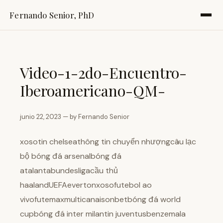
Fernando Senior, PhD
Video-1-2do-Encuentro-
Iberoamericano-QM-
junio 22, 2023 — by Fernando Senior
xosotin chelseathông tin chuyển nhượngcâu lạc
bộ bóng đá arsenalbóng đá
atalantabundesligacầu thủ
haalandUEFAevertonxosofutebol ao
vivofutemaxmulticanaisonbetbóng đá world
cupbóng đá inter milantin juventusbenzemala