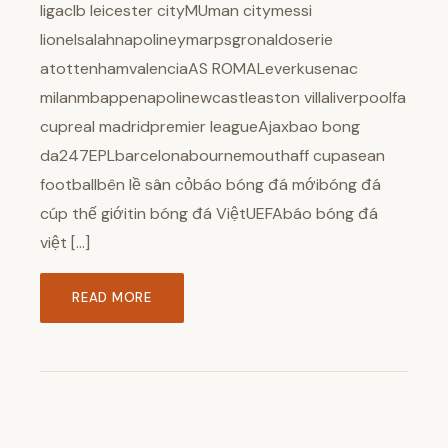
ligaclb leicester cityMUman citymessi
lionelsalahnapolineymarpsgronaldoserie
atottenhamvalenciaAS ROMALeverkusenac
milanmbappenapolinewcastleaston villaliverpoolfa
cupreal madridpremier leagueAjaxbao bong
da247EPLbarcelonabournemouthaff cupasean
footballbên lề sân cỏbáo bóng đá mớibóng đá
cúp thế giớitin bóng đá ViệtUEFAbáo bóng đá
việt […]
READ MORE