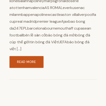
lionelsalahnapolineymarpsgronaldoserie
atottenhamvalenciaAS ROMALeverkusenac
milanmbappenapolinewcastleaston villaliverpoolfa
cupreal madridpremier leagueAjaxbao bong
da247EPLbarcelonabournemouthaff cupasean
footballbên lề sân cỏbáo bóng đá mớibóng đá
cúp thế giớitin bóng đá ViệtUEFAbáo bóng đá
việt […]
READ MORE