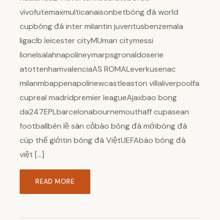
vivofutemaxmulticanaisonbetbóng đá world
cupbóng đá inter milantin juventusbenzemala
ligaclb leicester cityMUman citymessi
lionelsalahnapolineymarpsgronaldoserie
atottenhamvalenciaAS ROMALeverkusenac
milanmbappenapolinewcastleaston villaliverpoolfa
cupreal madridpremier leagueAjaxbao bong
da247EPLbarcelonabournemouthaff cupasean
footballbên lề sân cỏbáo bóng đá mớibóng đá
cúp thế giớitin bóng đá ViệtUEFAbáo bóng đá
việt […]
READ MORE