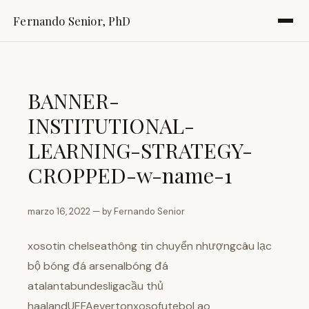
Fernando Senior, PhD
BANNER-
INSTITUTIONAL-
LEARNING-STRATEGY-
CROPPED-w-name-1
marzo 16, 2022 — by Fernando Senior
xosotin chelseathông tin chuyển nhượngcâu lạc
bộ bóng đá arsenalbóng đá
atalantabundesligacầu thủ
haalandUEFAevertonxosofutebol ao