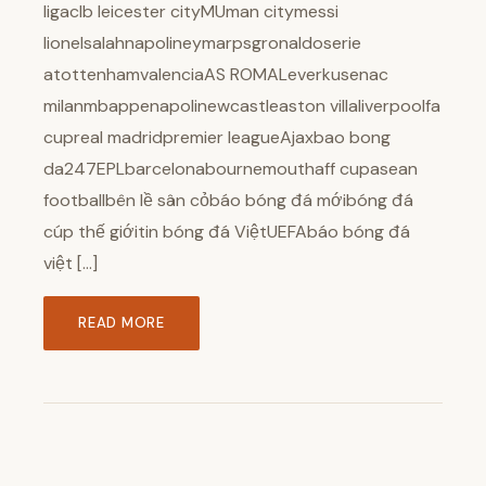
ligaclb leicester cityMUman citymessi
lionelsalahnapolineymarpsgronaldoserie
atottenhamvalenciaAS ROMALeverkusenac
milanmbappenapolinewcastleaston villaliverpoolfa
cupreal madridpremier leagueAjaxbao bong
da247EPLbarcelonabournemouthaff cupasean
footballbên lề sân cỏbáo bóng đá mớibóng đá
cúp thế giớitin bóng đá ViệtUEFAbáo bóng đá
việt […]
READ MORE