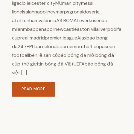
ligaclb leicester cityMUman citymessi
lionelsalahnapolineymarpsgronaldoserie
atottenhamvalenciaAS ROMALeverkusenac
milanmbappenapolinewcastleaston villaliverpoolfa
cupreal madridpremier leagueAjaxbao bong
da247EPLbarcelonabournemouthaff cupasean
footballbên lề sân cỏbáo bóng đá mớibóng đá
cúp thế giớitin bóng đá ViệtUEFAbáo bóng đá
việt […]
READ MORE