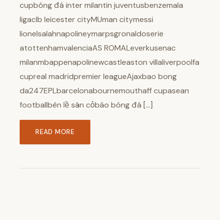
cupbóng đá inter milantin juventusbenzemala
ligaclb leicester cityMUman citymessi
lionelsalahnapolineymarpsgronaldoserie
atottenhamvalenciaAS ROMALeverkusenac
milanmbappenapolinewcastleaston villaliverpoolfa
cupreal madridpremier leagueAjaxbao bong
da247EPLbarcelonabournemouthaff cupasean
footballbên lề sân cỏbáo bóng đá […]
READ MORE