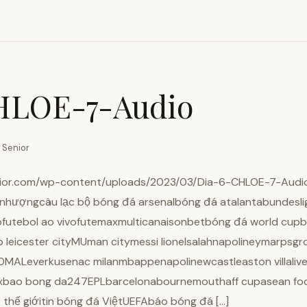
HLOE-7-Audio
 Senior
nior.com/wp-content/uploads/2023/03/Dia-6-CHLOE-7-Audi
 nhượngcâu lạc bộ bóng đá arsenalbóng đá atalantabundesli
utebol ao vivofutemaxmulticanaisonbetbóng đá world cupbón
b leicester cityMUman citymessi lionelsalahnapolineymarpsgr
MALeverkusenac milanmbappenapolinewcastleaston villalive
axbao bong da247EPLbarcelonabournemouthaff cupasean foot
thế giớitin bóng đá ViệtUEFAbáo bóng đá […]