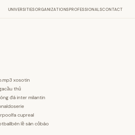
UNIVERSITIES
ORGANIZATIONS
PROFESSIONALS
CONTACT
o.mp3 xosotin
gacầu thủ
g đá inter milantin
onaldoserie
rpoolfa cupreal
ballbên lề sân cỏbáo