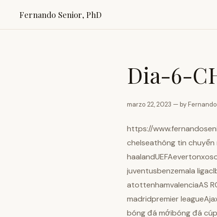
Fernando Senior, PhD
Dia-6-C
marzo 22, 2023 — by Fernando
https://www.fernandose
chelseathông tin chuyển
haalandUEFAevertonxosof
juventusbenzemala ligacl
atottenhamvalenciaAS RO
madridpremier leagueAj
bóng đá mớibóng đá cúp 