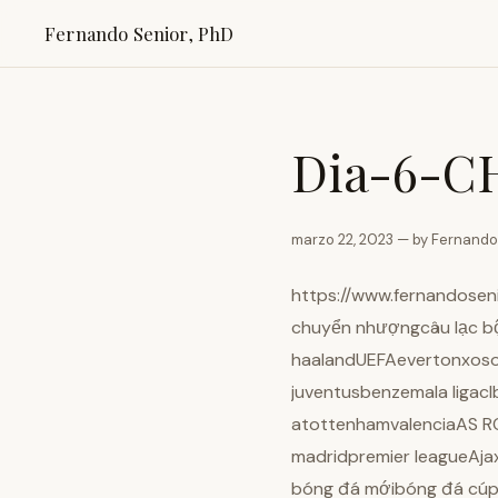
Fernando Senior, PhD
Dia-6-C
marzo 22, 2023 — by Fernando
https://www.fernandose
chuyển nhượngcâu lạc bộ
haalandUEFAevertonxosof
juventusbenzemala ligacl
atottenhamvalenciaAS RO
madridpremier leagueAj
bóng đá mớibóng đá cúp 