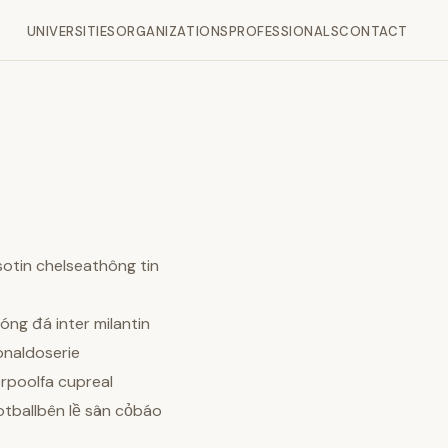
UNIVERSITIES
ORGANIZATIONS
PROFESSIONALS
CONTACT
tin chelseathông tin
g đá inter milantin
onaldoserie
rpoolfa cupreal
ballbên lề sân cỏbáo