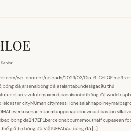
HLOE
 Senior
nior.com/wp-content/uploads/2023/03/Dia-6-CHLOE.mp3 xoso
 bóng đá arsenalbóng đá atalantabundesligacầu thủ
utebol ao vivofutemaxmulticanaisonbetbóng đá world cupbón
b leicester cityMUman citymessi lionelsalahnapolineymarpsgr
MALeverkusenac milanmbappenapolinewcastleaston villalive
axbao bong da247EPLbarcelonabournemouthaff cupasean foot
thế giớitin bóng đá ViệtUEFAbáo bóng đá […]