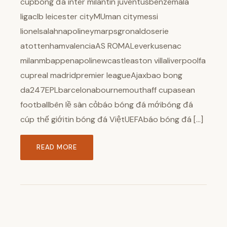
cupbóng đá inter milantin juventusbenzemala
ligaclb leicester cityMUman citymessi
lionelsalahnapolineymarpsgronaldoserie
atottenhamvalenciaAS ROMALeverkusenac
milanmbappenapolinewcastleaston villaliverpoolfa
cupreal madridpremier leagueAjaxbao bong
da247EPLbarcelonabournemouthaff cupasean
footballbên lề sân cỏbáo bóng đá mớibóng đá
cúp thế giớitin bóng đá ViệtUEFAbáo bóng đá […]
READ MORE