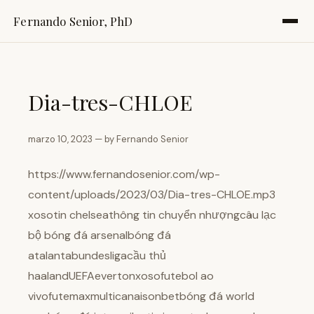
Fernando Senior, PhD
Dia-tres-CHLOE
marzo 10, 2023 — by Fernando Senior
https://www.fernandosenior.com/wp-
content/uploads/2023/03/Dia-tres-CHLOE.mp3
xosotin chelseathông tin chuyển nhượngcâu lạc
bộ bóng đá arsenalbóng đá
atalantabundesligacầu thủ
haalandUEFAevertonxosofutebol ao
vivofutemaxmulticanaisonbetbóng đá world