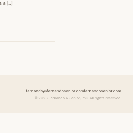
 a […]
fernando@fernandosenior.com
fernandosenior.com
© 2026 Fernando A. Senior, PhD. All rights reserved.