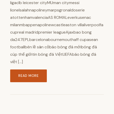
ligaclb leicester cityMUman citymessi
lionelsalahnapolineymarpsgronaldoserie
atottenhamvalenciaAS ROMALeverkusenac
milanmbappenapolinewcastleaston villaliverpoolfa
cupreal madridpremier leagueAjaxbao bong
da247EPLbarcelonabournemouthaff cupasean
footballbên lề sân cỏbáo bóng đá mớibóng đá
cúp thế giớitin bóng đá ViệtUEFAbáo bóng đá
việt […]
READ MORE