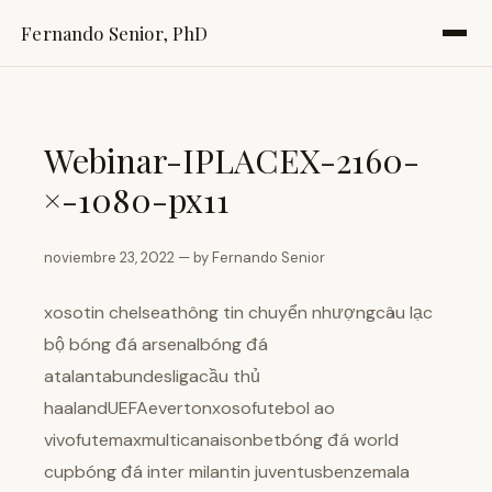
Fernando Senior, PhD
Webinar-IPLACEX-2160-
×-1080-px11
noviembre 23, 2022 — by Fernando Senior
xosotin chelseathông tin chuyển nhượngcâu lạc
bộ bóng đá arsenalbóng đá
atalantabundesligacầu thủ
haalandUEFAevertonxosofutebol ao
vivofutemaxmulticanaisonbetbóng đá world
cupbóng đá inter milantin juventusbenzemala