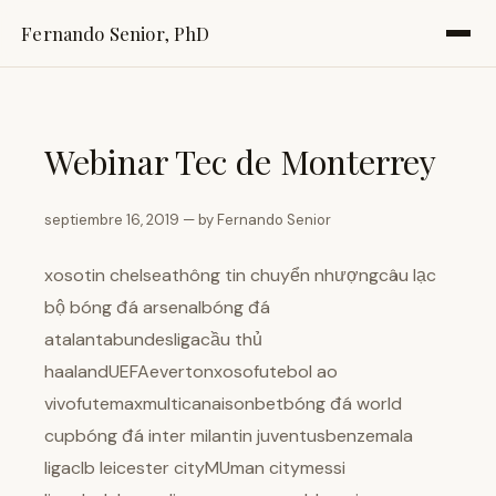
Fernando Senior, PhD
Webinar Tec de Monterrey
septiembre 16, 2019 — by Fernando Senior
xosotin chelseathông tin chuyển nhượngcâu lạc
bộ bóng đá arsenalbóng đá
atalantabundesligacầu thủ
haalandUEFAevertonxosofutebol ao
vivofutemaxmulticanaisonbetbóng đá world
cupbóng đá inter milantin juventusbenzemala
ligaclb leicester cityMUman citymessi