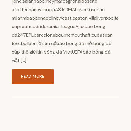
lionelsalahnapolineymarpsgronaldoserie
atottenhamvalenciaAS ROMALeverkusenac
milanmbappenapolinewcastleaston villaliverpoolfa
cupreal madridpremier leagueAjaxbao bong
da247EPLbarcelonabournemouthaff cupasean
footballbên lề sân cỏbáo bóng đá mớibóng đá
cúp thế giớitin bóng đá ViệtUEFAbáo bóng đá
việt […]
READ MORE