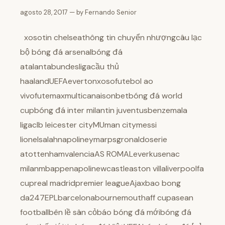
agosto 28, 2017 — by Fernando Senior
xosotin chelseathông tin chuyển nhượngcâu lạc
bộ bóng đá arsenalbóng đá
atalantabundesligacầu thủ
haalandUEFAevertonxosofutebol ao
vivofutemaxmulticanaisonbetbóng đá world
cupbóng đá inter milantin juventusbenzemala
ligaclb leicester cityMUman citymessi
lionelsalahnapolineymarpsgronaldoserie
atottenhamvalenciaAS ROMALeverkusenac
milanmbappenapolinewcastleaston villaliverpoolfa
cupreal madridpremier leagueAjaxbao bong
da247EPLbarcelonabournemouthaff cupasean
footballbên lề sân cỏbáo bóng đá mớibóng đá