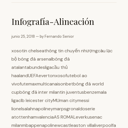
Infografía-Alineación
junio 25, 2018 — by Fernando Senior
xosotin chelseathông tin chuyển nhượngcâu lạc
bộ bóng đá arsenalbóng đá
atalantabundesligacầu thủ
haalandUEFAevertonxosofutebol ao
vivofutemaxmulticanaisonbetbóng đá world
cupbóng đá inter milantin juventusbenzemala
ligaclb leicester cityMUman citymessi
lionelsalahnapolineymarpsgronaldoserie
atottenhamvalenciaAS ROMALeverkusenac
milanmbappenapolinewcastleaston villaliverpoolfa