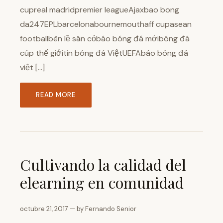
cupreal madridpremier leagueAjaxbao bong
da247EPLbarcelonabournemouthaff cupasean
footballbên lề sân cỏbáo bóng đá mớibóng đá
cúp thế giớitin bóng đá ViệtUEFAbáo bóng đá
việt […]
READ MORE
Cultivando la calidad del
elearning en comunidad
octubre 21, 2017 — by Fernando Senior